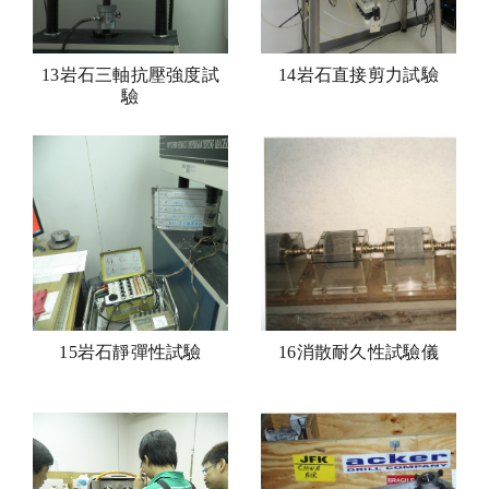
13岩石三軸抗壓強度試
14岩石直接剪力試驗
驗
15岩石靜彈性試驗
16消散耐久性試驗儀