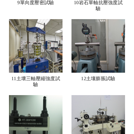
9單向度壓密試驗
10岩石單軸抗壓強度試
驗
11土壞三軸壓縮強度試
12土壤膨脹試驗
驗