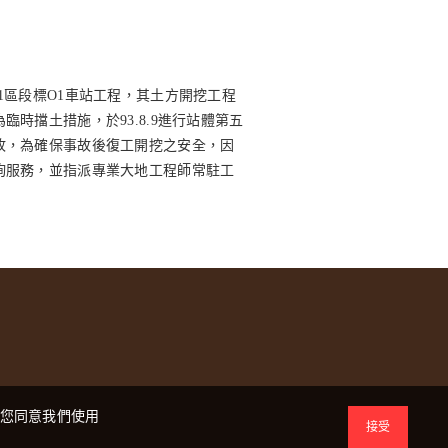
1區段標O1車站工程，其土方開挖工程
時擋土措施，於93.8.9進行站體第五
故，為確保事故後復工開挖之安全，因
詢服務，並指派專業大地工程師常駐工
示您同意我們使用
接受